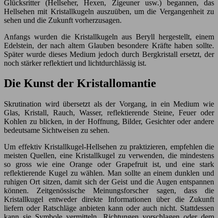
Glücksritter (Hellseher, Hexen, Zigeuner usw.) begannen, das
Hellsehen mit Kristallkugeln auszuüben, um die Vergangenheit zu
sehen und die Zukunft vorherzusagen.
Anfangs wurden die Kristallkugeln aus Beryll hergestellt, einem
Edelstein, der nach altem Glauben besondere Kräfte haben sollte.
Später wurde dieses Medium jedoch durch Bergkristall ersetzt, der
noch stärker reflektiert und lichtdurchlässig ist.
Die Kunst der Kristallomantie
Skrutination wird übersetzt als der Vorgang, in ein Medium wie
Glas, Kristall, Rauch, Wasser, reflektierende Steine, Feuer oder
Kohlen zu blicken, in der Hoffnung, Bilder, Gesichter oder andere
bedeutsame Sichtweisen zu sehen.
Um effektiv Kristallkugel-Hellsehen zu praktizieren, empfehlen die
meisten Quellen, eine Kristallkugel zu verwenden, die mindestens
so gross wie eine Orange oder Grapefruit ist, und eine stark
reflektierende Kugel zu wählen. Man sollte an einem dunklen und
ruhigen Ort sitzen, damit sich der Geist und die Augen entspannen
können. Zeitgenössische Meinungsforscher sagen, dass die
Kristallkugel entweder direkte Informationen über die Zukunft
liefern oder Ratschläge anbieten kann oder auch nicht. Stattdessen
kann sie Symbole vermitteln, Richtungen vorschlagen oder dem